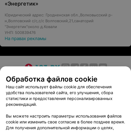
«Энергетик»
Юридический адрес: Гродненская обл.,Волковысский р-
н,Волповский с/с,с/с Волповский,21,санаторий
"Энергетик"около д.Ковали
УНП: 500839476
На правах рекламы
О проекте
Новости проекта
Размещение рекламы
Обработка файлов cookie
Медицинский маркетинг
Публичный договор
Наш сайт использует файлы cookie для обеспечения
удобства пользователей сайта, его улучшения, сбора
Пользовательское соглашение
Способы оплаты
статистики и предоставления персонализированных
Вакансии
Партнеры
рекомендаций.
Написать руководителю 103.by
Вы можете настроить параметры использования файлов
Написать в поддержку
cookie или изменить свое согласие в более позднее время.
Персональные настройки cookie
Для получения дополнительной информации о целях,