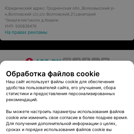
Юридический адрес: Гродненская обл.,Волковысский р-
н,Волповский с/с,с/с Волповский,21,санаторий
"Энергетик"около д.Ковали
УНП: 500839476
На правах рекламы
О проекте
Новости проекта
Размещение рекламы
Обработка файлов cookie
Медицинский маркетинг
Публичный договор
Наш сайт использует файлы cookie для обеспечения
удобства пользователей сайта, его улучшения, сбора
Пользовательское соглашение
Способы оплаты
статистики и предоставления персонализированных
Вакансии
Партнеры
рекомендаций.
Написать руководителю 103.by
Вы можете настроить параметры использования файлов
Написать в поддержку
cookie или изменить свое согласие в более позднее время.
Персональные настройки cookie
Для получения дополнительной информации о целях,
сроках и порядке использования файлов cookie вы
Обработка персональных данных