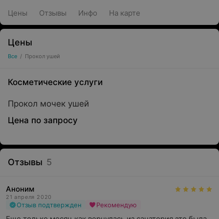
Цены
Отзывы
Инфо
На карте
Цены
Все
/
Прокол ушей
Косметические услуги
Прокол мочек ушей
Цена по запросу
Отзывы
5
Аноним
21 апреля 2020
Отзыв подтвержден
Рекомендую
Еще только месяц как вернулась из санатория это была 